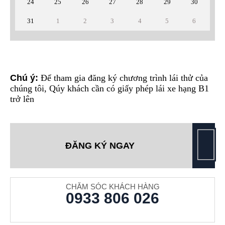
24
25
26
27
28
29
30
31
1
2
3
4
5
6
Chú ý:
Để tham gia đăng ký chương trình lái thử của
chúng tôi, Qúy khách cần có giấy phép lái xe hạng B1
trở lên
ĐĂNG KÝ NGAY
CHĂM SÓC KHÁCH HÀNG
0933 806 026