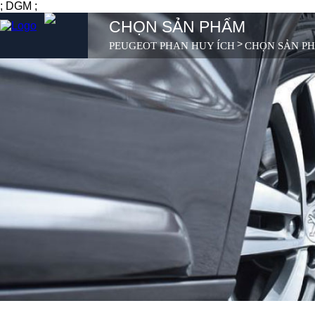
; DGM ;
CHỌN SẢN PHẨM
>
PEUGEOT PHAN HUY ÍCH
CHỌN SẢN P
SẢN PHẨM
MUA XE
DỊCH VỤ
SẢN PHẨM
GIỚI THIỆU
TIN TỨC
LIÊN HỆ
MUA XE
DỊCH VỤ
GIỚI THIỆU
TIN TỨC
LIÊN HỆ
TUYỂN DỤNG